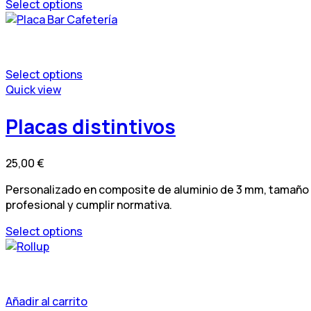
Select options
producto
Select options
Este
Quick view
producto
tiene
Placas distintivos
múltiples
variantes.
25,00
€
Las
opciones
Personalizado en composite de aluminio de 3 mm, tamaño 30 
se
profesional y cumplir normativa.
pueden
elegir
Select options
en
Este
la
producto
página
tiene
de
múltiples
Añadir al carrito
producto
variantes.