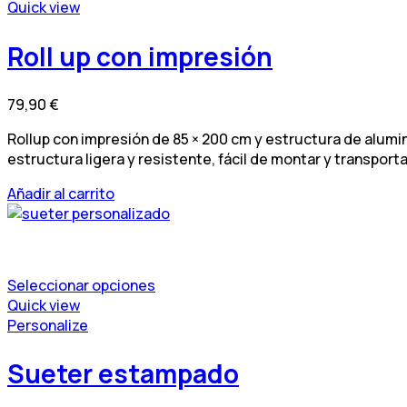
Quick view
Las
opciones
Roll up con impresión
se
pueden
elegir
79,90
€
en
la
Rollup con impresión de 85 × 200 cm y estructura de alumin
página
estructura ligera y resistente, fácil de montar y transport
de
Añadir al carrito
producto
Seleccionar opciones
Este
Quick view
producto
Este
Personalize
tiene
producto
múltiples
tiene
Sueter estampado
variantes.
múltiples
Las
variantes.