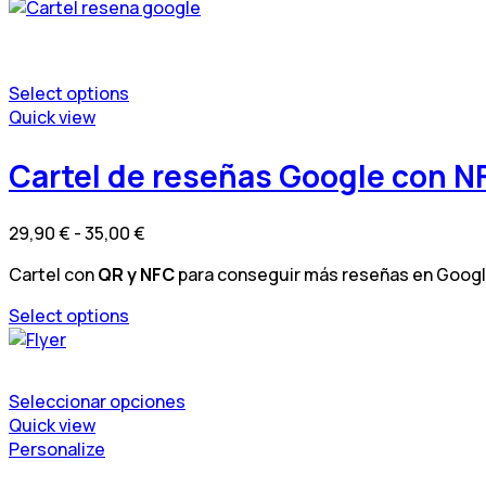
producto
de
página
tiene
producto
de
múltiples
producto
variantes.
Select options
Las
Este
Quick view
opciones
producto
se
tiene
Cartel de reseñas Google con N
pueden
múltiples
elegir
variantes.
en
Rango
29,90
€
-
35,00
€
Las
la
de
opciones
página
Cartel con
QR y NFC
para conseguir más reseñas en Google 
precios:
se
de
desde
pueden
Select options
producto
29,90 €
elegir
Este
hasta
en
producto
35,00 €
la
tiene
Seleccionar opciones
página
múltiples
Este
Quick view
de
variantes.
producto
Este
Personalize
producto
Las
tiene
producto
opciones