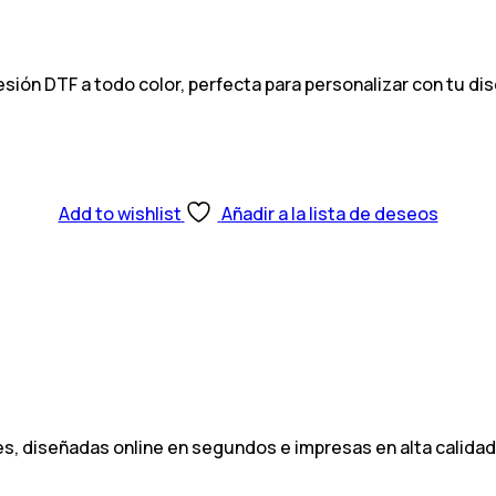
sión DTF a todo color, perfecta para personalizar con tu di
Add to wishlist
Añadir a la lista de deseos
es, diseñadas online en segundos e impresas en alta calida