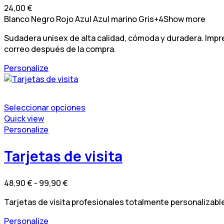
24,00
€
opciones
Las
Blanco
Negro
Rojo
Azul
Azul marino
Gris
+4
Show more
se
opciones
pueden
se
Sudadera unisex de alta calidad, cómoda y duradera. Impre
elegir
pueden
correo después de la compra.
en
elegir
la
en
Este
Personalize
página
la
producto
de
página
tiene
producto
de
múltiples
Seleccionar opciones
producto
variantes.
Este
Quick view
Las
producto
Este
Personalize
opciones
tiene
producto
se
múltiples
tiene
Tarjetas de visita
pueden
variantes.
múltiples
elegir
Las
variantes.
en
Rango
48,90
€
-
99,90
€
opciones
Las
la
de
se
opciones
página
Tarjetas de visita profesionales totalmente personalizabl
precios:
pueden
se
de
desde
elegir
pueden
Este
Personalize
producto