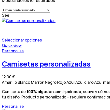
Mostrando los 10 resultados
See
Seleccionar opciones
Este
Quick view
producto
Este
Personalize
tiene
producto
múltiples
tiene
Camisetas personalizadas
variantes.
múltiples
Las
variantes.
12,00
€
opciones
Las
Amarillo
Blanco
Marrón
Negro
Rojo
Azul
Azul claro
Azul mar
se
opciones
pueden
se
Camiseta de
100% algodón semi-peinado
, suave y cómo
elegir
pueden
tu diseño. Producto personalizado – requiere confirmació
en
elegir
la
en
Este
Personalize
página
la