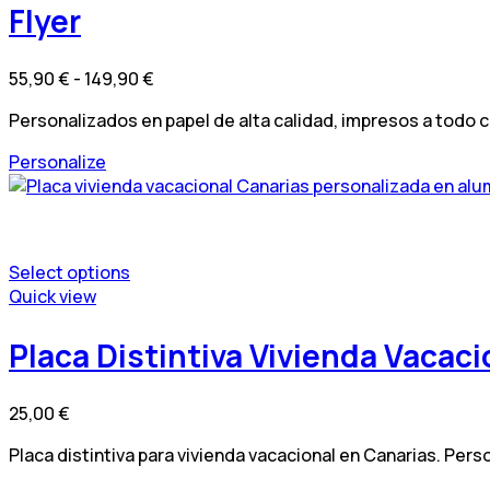
múltiples
tiene
Flyer
se
variantes.
múltiples
pueden
Las
variantes.
elegir
Rango
55,90
€
-
149,90
€
opciones
Las
en
de
se
opciones
la
Personalizados en papel de alta calidad, impresos a todo 
precios:
pueden
se
página
desde
elegir
pueden
Este
Personalize
de
55,90 €
en
elegir
producto
producto
hasta
la
en
tiene
149,90 €
página
la
múltiples
de
página
variantes.
Select options
producto
de
Las
Quick view
producto
opciones
se
Placa Distintiva Vivienda Vacac
pueden
elegir
en
25,00
€
la
página
Placa distintiva para vivienda vacacional en Canarias. Pers
de