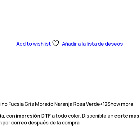
Add to wishlist
Añadir a la lista de deseos
ino
Fucsia
Gris
Morado
Naranja
Rosa
Verde
+12
Show more
da, con
impresión DTF
a todo color. Disponible en
corte mas
n por correo después de la compra.