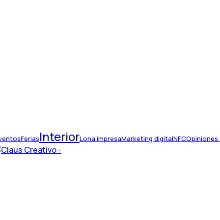
Interior
ventos
Ferias
Lona impresa
Marketing digital
NFC
Opiniones 