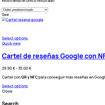
Mostrando el único resultado
See
Select options
Este
Quick view
producto
tiene
Cartel de reseñas Google con N
múltiples
variantes.
Rango
29,90
€
-
35,00
€
Las
de
opciones
Cartel con
QR y NFC
para conseguir más reseñas en Google 
precios:
se
desde
pueden
Select options
29,90 €
elegir
Este
Close
hasta
en
producto
35,00 €
la
tiene
Search
página