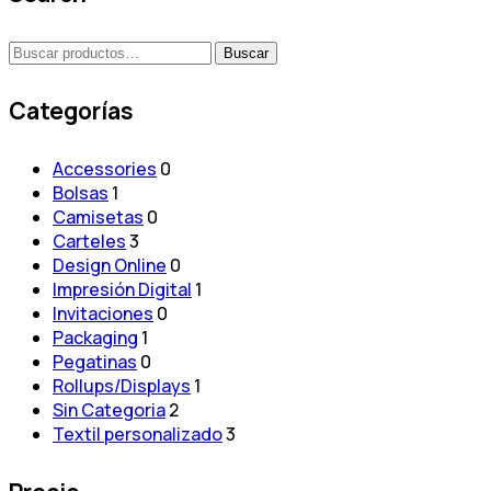
múltiples
de
variantes.
producto
Buscar
Las
Buscar
por:
opciones
se
Categorías
pueden
elegir
Accessories
0
en
Bolsas
1
la
Camisetas
0
página
Carteles
3
de
Design Online
0
producto
Impresión Digital
1
Invitaciones
0
Packaging
1
Pegatinas
0
Rollups/Displays
1
Sin Categoria
2
Textil personalizado
3