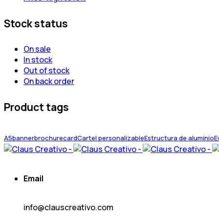
Stock status
On sale
In stock
Out of stock
On back order
Product tags
A5
banner
brochure
card
Cartel personalizable
Estructura de aluminio
E
Email
info@clauscreativo.com