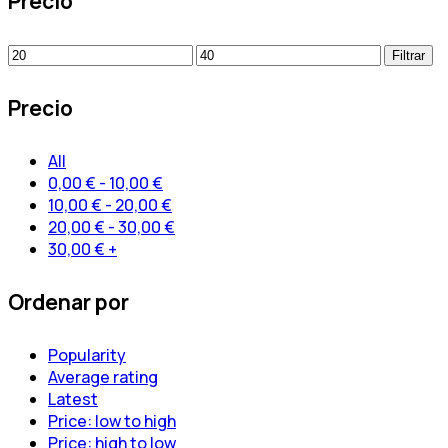
Precio
Precio
Precio
Filtrar
mínimo
máximo
Precio
All
0,00
€
-
10,00
€
10,00
€
-
20,00
€
20,00
€
-
30,00
€
30,00
€
+
Ordenar por
Popularity
Average rating
Latest
Price: low to high
Price: high to low