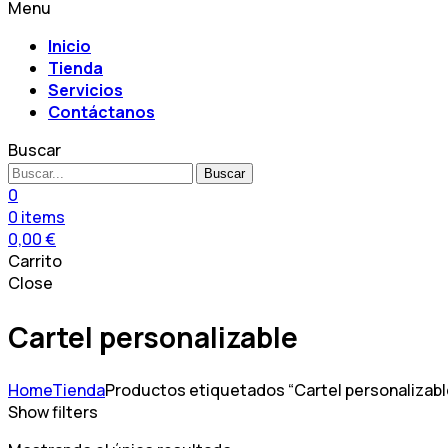
Menu
Inicio
Tienda
Servicios
Contáctanos
Buscar
Buscar
0
0
items
0,00
€
Carrito
Close
Cartel personalizable
Home
Tienda
Productos etiquetados “Cartel personalizabl
Show filters