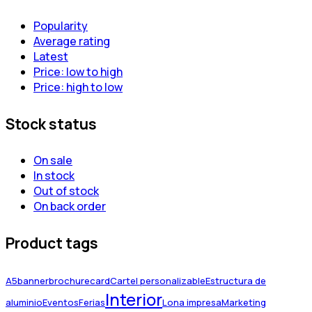
Popularity
Average rating
Latest
Price: low to high
Price: high to low
Stock status
On sale
In stock
Out of stock
On back order
Product tags
A5
banner
brochure
card
Cartel personalizable
Estructura de
Interior
aluminio
Eventos
Ferias
Lona impresa
Marketing