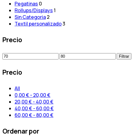
Pegatinas
0
Rollups/Displays
1
Sin Categoria
2
Textil personalizado
3
Precio
Precio
Precio
Filtrar
mínimo
máximo
Precio
All
0,00
€
-
20,00
€
20,00
€
-
40,00
€
40,00
€
-
60,00
€
60,00
€
-
80,00
€
Ordenar por