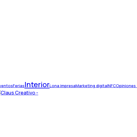
Interior
ventos
Ferias
Lona impresa
Marketing digital
NFC
Opiniones 