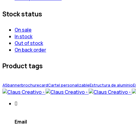
Stock status
On sale
In stock
Out of stock
On back order
Product tags
A5
banner
brochure
card
Cartel personalizable
Estructura de aluminio
E
Email