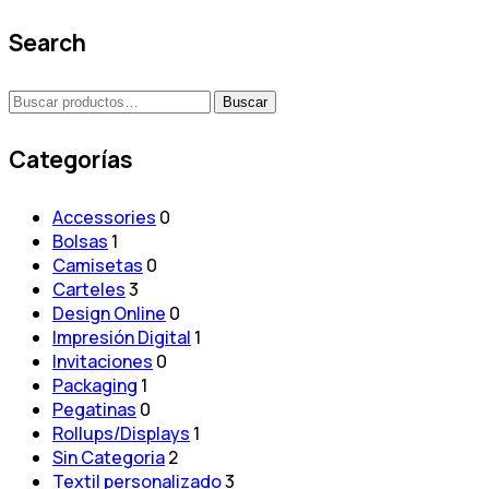
Search
Buscar
Buscar
por:
Categorías
Accessories
0
Bolsas
1
Camisetas
0
Carteles
3
Design Online
0
Impresión Digital
1
Invitaciones
0
Packaging
1
Pegatinas
0
Rollups/Displays
1
Sin Categoria
2
Textil personalizado
3