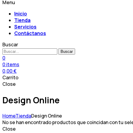
Menu
Inicio
Tienda
Servicios
Contáctanos
Buscar
Buscar
0
0
items
0,00
€
Carrito
Close
Design Online
Home
Tienda
Design Online
No se han encontrado productos que coincidan con tu sel
Close