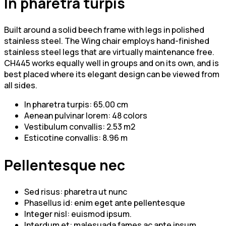
In pharetra turpis
Built around a solid beech frame with legs in polished
stainless steel. The Wing chair employs hand-finished
stainless steel legs that are virtually maintenance free.
CH445 works equally well in groups and on its own, and is
best placed where its elegant design can be viewed from
all sides.
In pharetra turpis: 65.00 cm
Aenean pulvinar lorem: 48 colors
Vestibulum convallis: 2.53 m2
Esticotine convallis: 8.96 m
Pellentesque nec
Sed risus: pharetra ut nunc
Phasellus id: enim eget ante pellentesque
Integer nisl: euismod ipsum.
Interdum et: malesuada fames ac ante ipsum