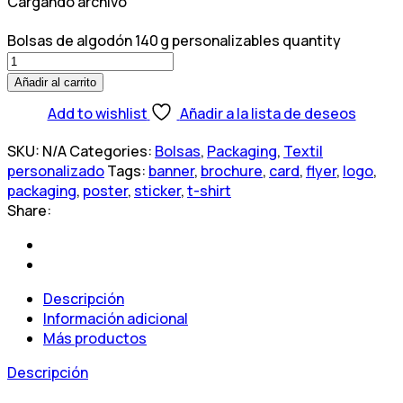
Cargando archivo
Bolsas de algodón 140 g personalizables quantity
Añadir al carrito
Add to wishlist
Añadir a la lista de deseos
SKU:
N/A
Categories:
Bolsas
,
Packaging
,
Textil
personalizado
Tags:
banner
,
brochure
,
card
,
flyer
,
logo
,
packaging
,
poster
,
sticker
,
t-shirt
Share:
Descripción
Información adicional
Más productos
Descripción