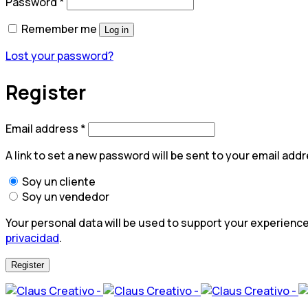
Required
Password
*
Remember me
Log in
Lost your password?
Register
Required
Email address
*
A link to set a new password will be sent to your email addr
Soy un cliente
Soy un vendedor
Your personal data will be used to support your experienc
privacidad
.
Register