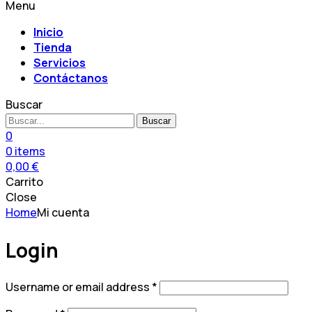
Menu
Inicio
Tienda
Servicios
Contáctanos
Buscar
Buscar
0
0
items
0,00
€
Carrito
Close
Home
Mi cuenta
Login
Required
Username or email address
*