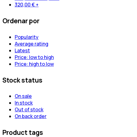
320,00
€
+
Ordenar por
Popularity
Average rating
Latest
Price: low to high
Price: high to low
Stock status
On sale
In stock
Out of stock
On back order
Product tags