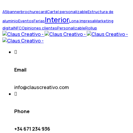
A5
banner
brochure
card
Cartel personalizable
Estructura de
Interior
aluminio
Eventos
Ferias
Lona impresa
Marketing
digital
NFC
Opiniones clientes
Personalizable
Rollup
Email
info@clauscreativo.com
Phone
+34 671 234 936