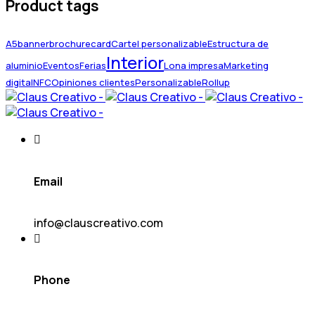
Product tags
A5
banner
brochure
card
Cartel personalizable
Estructura de
Interior
aluminio
Eventos
Ferias
Lona impresa
Marketing
digital
NFC
Opiniones clientes
Personalizable
Rollup
Email
info@clauscreativo.com
Phone