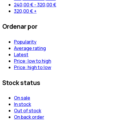
240,00
€
-
320,00
€
320,00
€
+
Ordenar por
Popularity
Average rating
Latest
Price: low to high
Price: high to low
Stock status
On sale
In stock
Out of stock
On back order