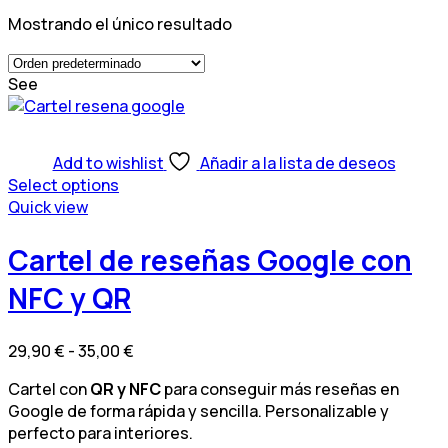
Mostrando el único resultado
See
Add to wishlist
Añadir a la lista de deseos
Select options
Este
Quick view
producto
tiene
Cartel de reseñas Google con
múltiples
NFC y QR
variantes.
Las
opciones
Rango
29,90
€
-
35,00
€
se
de
pueden
Cartel con
QR y NFC
para conseguir más reseñas en
precios:
elegir
Google de forma rápida y sencilla. Personalizable y
desde
en
perfecto para interiores.
29,90 €
la