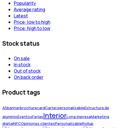
Popularity
Average rating
Latest
Price: low to high
Price: high to low
Stock status
On sale
In stock
Out of stock
On back order
Product tags
A5
banner
brochure
card
Cartel personalizable
Estructura de
Interior
aluminio
Eventos
Ferias
Lona impresa
Marketing
digital
NFC
Opiniones clientes
Personalizable
Rollup