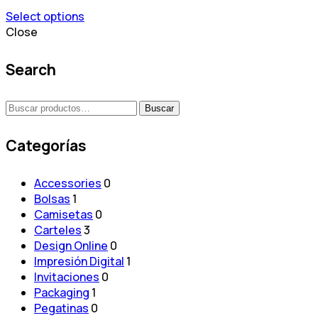
hasta
página
Select options
35,00 €
de
Este
Close
producto
producto
tiene
Search
múltiples
variantes.
Buscar
Las
Buscar
por:
opciones
se
Categorías
pueden
elegir
Accessories
0
en
Bolsas
1
la
Camisetas
0
página
Carteles
3
de
Design Online
0
producto
Impresión Digital
1
Invitaciones
0
Packaging
1
Pegatinas
0