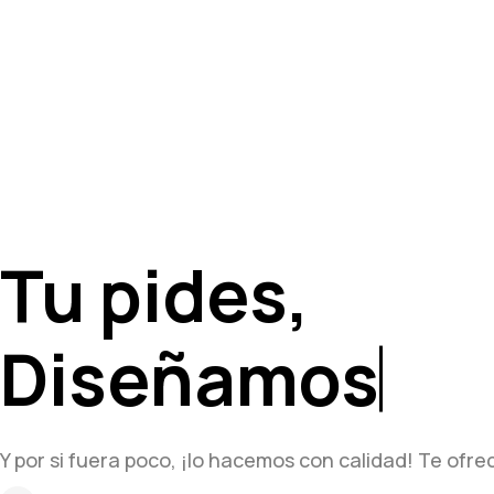
Tu pides,
Diseñamos
Y por si fuera poco, ¡lo hacemos con calidad! Te ofr