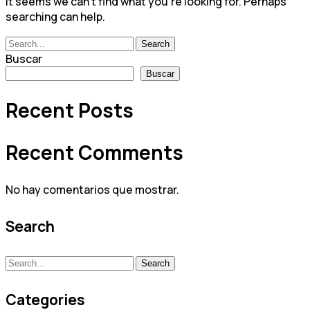
It seems we can’t find what you’re looking for. Perhaps
searching can help.
Search
Search
for:
Buscar
Buscar
Recent Posts
Recent Comments
No hay comentarios que mostrar.
Search
Search
Search
for:
Categories